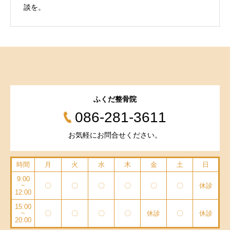
談を。
ふくだ整骨院
086-281-3611
お気軽にお問合せください。
時間
月
火
水
木
金
土
日
9:00
~
〇
〇
〇
〇
〇
〇
休診
12:00
15:00
~
〇
〇
〇
〇
休診
〇
休診
20:00