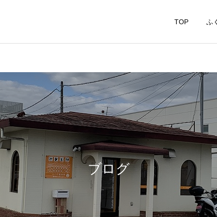
TOP
ふ
捻挫・打撲・肉
マタニティ整体
れ・骨折・脱
ブログ