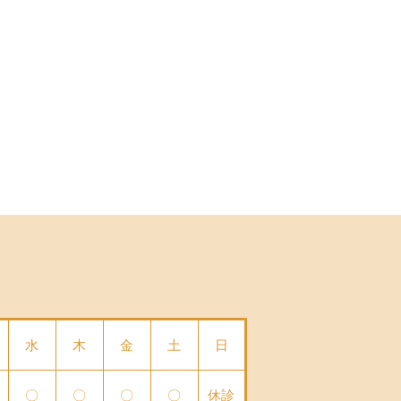
水
木
金
土
日
〇
〇
〇
〇
休診