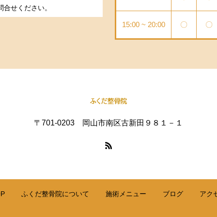
問合せください。
15:00 ~ 20:00
〇
〇
〒701-0203 岡山市南区古新田９８１－１
P
ふくだ整骨院について
施術メニュー
ブログ
アク